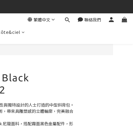
繁體中文
聯絡我們
côte&ciel
立即購買
 Black
2
能性與獨特設計的人士打造的中型斜背包。
術，帶來具雕塑感的立體輪廓，完美融合
eek 尼龍面料，搭配霧面黑色金屬配件，形