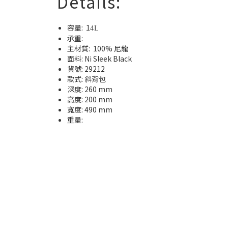
Details:
容量:
1
4L
承重:
主材質:
100% 尼龍
面料: Ni Sleek Black
貨號
: 29212
款式
:
斜背
包
深度: 260
mm
高度
: 200
mm
寬度
: 490
mm
重量
: