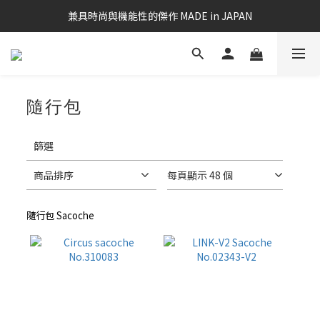
兼具時尚與機能性的傑作 MADE in JAPAN
隨行包
3 件商品
套
用
篩選
篩
選
商品排序
每頁顯示 48 個
(0/20)
隨行包 Sacoche
價格
(NT$)
~