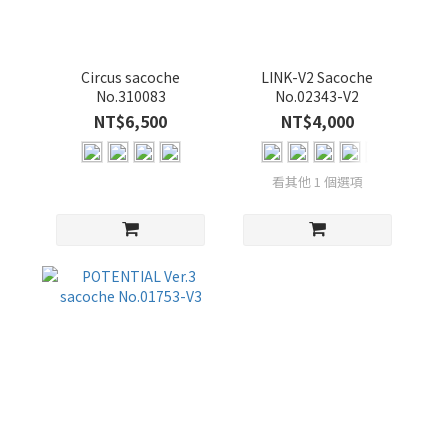
顏
色
Circus sacoche
LINK-V2 Sacoche
BLACK
No.310083
No.02343-V2
(3)
NT$6,500
NT$4,000
NAVY
(3)
看其他 1 個選項
YELLOW
(2)
BEIGE
(1)
BLACK-
B (1)
BLACK-
C (1)
GRAY