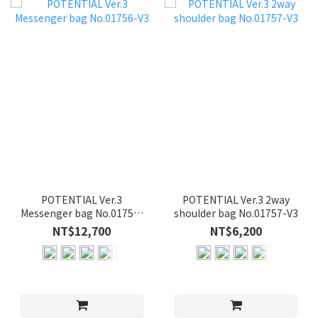
POTENTIAL Ver.3
POTENTIAL Ver.3 2way
Messenger bag No.01756-
shoulder bag No.01757-V3
V3
NT$12,700
NT$6,200