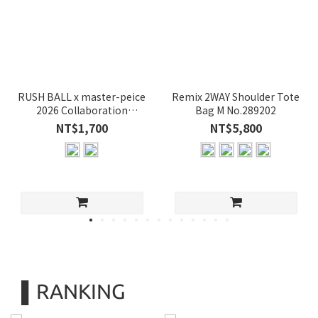
RUSH BALL x master-peice
Remix 2WAY Shoulder Tote
2026 Collaboration
Bag M No.289202
Sacoche
NT$1,700
NT$5,800
▌RANKING