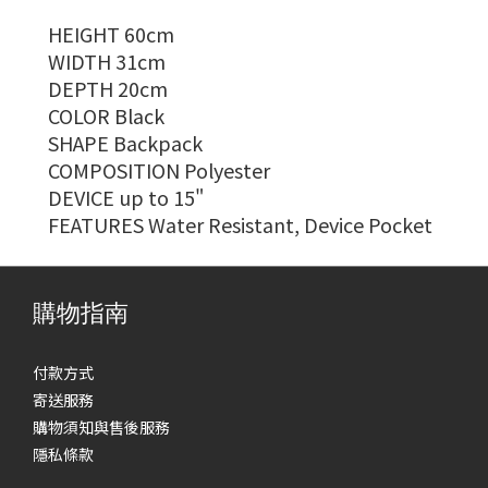
HEIGHT 60cm
WIDTH 31cm
DEPTH 20cm
COLOR Black
SHAPE Backpack
COMPOSITION Polyester
DEVICE up to 15"
FEATURES Water Resistant, Device Pocket
購物指南
付款方式
寄送服務
購物須知與售後服務
隱私條款