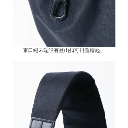
束口繩末端設有登山扣可掛置鑰匙。