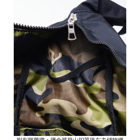
附有膠帶環，適合將登山扣等掛在主儲物櫃