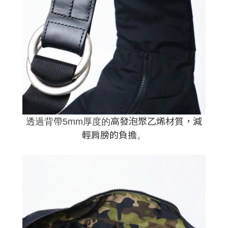
高發泡聚乙烯材質，減
透過背帶5mm厚度的
輕肩膀的負擔
。