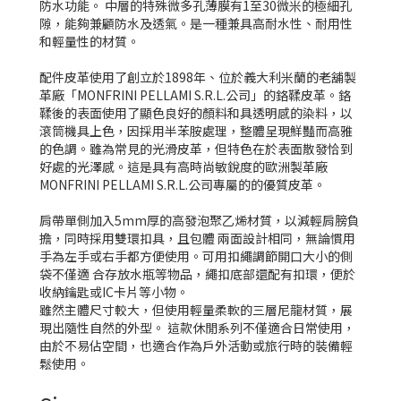
防水功能。 中層的特殊微多孔薄膜有1至30微米的極細孔
隙，能夠兼顧防水及透氣。是一種兼具高耐水性、耐用性
和輕量性的材質。
配件皮革使用了創立於1898年、位於義大利米蘭的老舖製
革廠「MONFRINI PELLAMI S.R.L.公司」的鉻鞣皮革。鉻
鞣後的表面使用了顯色良好的顏料和具透明感的染料，以
滾筒機具上色，因採用半苯胺處理，整體呈現鮮豔而高雅
的色調。雖為常見的光滑皮革，但特色在於表面散發恰到
好處的光澤感。這是具有高時尚敏銳度的歐洲製革廠
MONFRINI PELLAMI S.R.L.公司專屬的的優質皮革。
肩帶單側加入5mm厚的高發泡聚乙烯材質，以減輕肩膀負
擔，同時採用雙環扣具，且包體 兩面設計相同，無論慣用
手為左手或右手都方便使用。可用扣繩調節開口大小的側
袋不僅適 合存放水瓶等物品，繩扣底部還配有扣環，便於
收納鑰匙或IC卡片等小物。
雖然主體尺寸較大，但使用輕量柔軟的三層尼龍材質，展
現出隨性自然的外型。 這款休閒系列不僅適合日常使用，
由於不易佔空間，也適合作為戶外活動或旅行時的裝備輕
鬆使用。