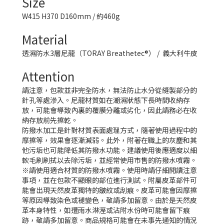
Size
W415 H370 D160mm / 約460g
Material
透濕防水3層尼龍（TORAY Breathetec®） / 義大利牛皮
Attention
請注意，包款並非完全防水，無法防止水分從縫製部分的
針孔等處滲入。尼龍材質如在潮濕狀態下長時間收納存
放，可能會導致內裏的覆膜分離或劣化，因此請務必在收
納存放前先擦乾。
防撥水加工是針對材質表面處理方式，隨著使用過程中的
摩擦等，效果會逐漸減弱。此外，附著在職上的灰塵和其
他污垢也可能降低其防撥水功能。建議使用後應適度以細
軟毛刷刷拭以去除污垢，並經常使用市售的防撥水噴霧。
※請使用適合材質的防撥水噴霧。使用時請仔細閱讀注意
事項，並在包款不顯眼的部位進行測試。附屬皮革部件可
能會出現天然皮革獨特的皺紋或刮痕。皮革可能會因摩擦
等原因導致染色或褪變色，敬請多加留意。由於是天然皮
革本身特性，如遭雨水淋溼或沾附水份時可能會留下痕
跡，敬請多加留意。商品規格可能會在未事先通知的情況