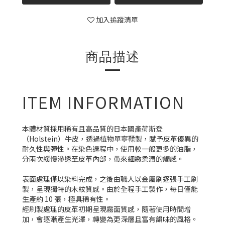
加入追蹤清單
商品描述
ITEM INFORMATION
本體材質採用稀有且高品質的日本國產荷斯登
（Holstein）牛皮，透過植物單寧鞣製，賦予皮革優異的
耐久性與彈性。在染色過程中，使用較一般更多的油脂，
分兩次緩慢滲透至皮革內部，帶來細緻柔潤的觸感。
表面處理僅以染料完成，之後由職人以金屬刷逐張手工刷
製，呈現獨特的木紋質感。由於全程手工製作，每日僅能
生產約 10 張，極具稀有性。
經刷製處理的皮革初期呈現霧面質感，隨著使用時間增
加，會逐漸產生光澤，轉變為更深層且富有韻味的風格。