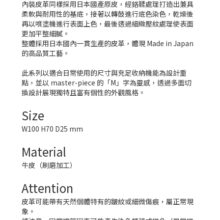
內裝皮革同樣採用日本國產原皮，經鉻鞣處理打造出兼具
柔軟與耐用性的基底，接著以轉鼓進行底色染色，乾燥後
再以噴塗機進行表面上色，最後透過細緻壓紋處理使表面
更加平整細膩。
整體採用日本國內一貫生產的皮革，體現 Made in Japan
的高品質工藝。
此系列以適合日常使用的尺寸與充足收納機能為設計重
點，並以 master-piece 的「M」字為靈感，透過多面切
換設計展現獨特且富有個性的外觀風格。
Size
W100 H70 D25 mm
Material
牛皮（刷磨加工）
Attention
皮革可能帶有天然個體特有的皺紋或細微傷痕，屬正常現
象。