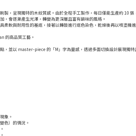
刷製，呈現獨特的木紋質感。由於全程手工製作，每日僅能生產約 10 
增加，會逐漸產生光澤，轉變為更深層且富有韻味的風格。
兼具柔軟與耐用性的基底，接著以轉鼓進行底色染色，乾燥後再以噴塗機
pan 的高品質工藝。
並以 master-piece 的「M」字為靈感，透過多面切換設計展現獨
常現象。
常變色）的情況。
解。
意。