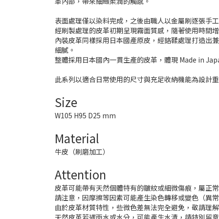
革內部，帶來細緻柔潤的觸感。
表面處理僅以染料完成，之後由職人以金屬刷逐張手工
經刷製處理的皮革初期呈現霧面質感，隨著使用時間
內裝皮革同樣採用日本國產原皮，經鉻鞣處理打造出
細膩。
整體採用日本國內一貫生產的皮革，體現 Made in Ja
此系列以適合日常使用的尺寸與充足收納機能為設計重點，
Size
W105 H95 D25 mm
Material
牛皮（刷磨加工）
Attention
皮革可能帶有天然個體特有的皺紋或細微傷痕，屬正
請注意，因摩擦等因素可能產生染色轉移或變色（異
由於皮革材質特性，些微色差無法完全避免，敬請理
天然皮革若遇雨水或水分，可能產生水漬，請特別留