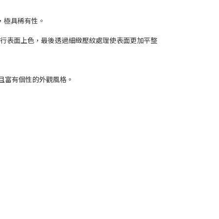
張，極具稀有性。
進行表面上色，最後透過細緻壓紋處理使表面更加平整
特且富有個性的外觀風格。