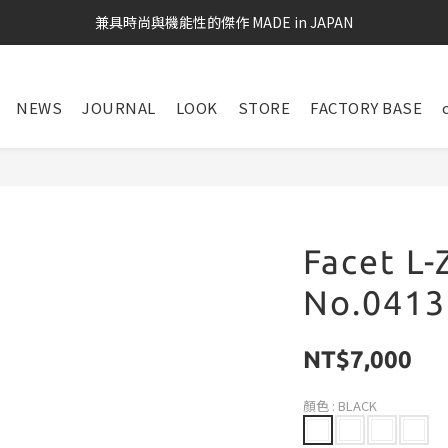
兼具時尚與機能性的傑作 MADE in JAPAN
NEWS
JOURNAL
LOOK
STORE
FACTORY BASE
Facet L-
No.0413
NT$7,000
顏色
: BLACK