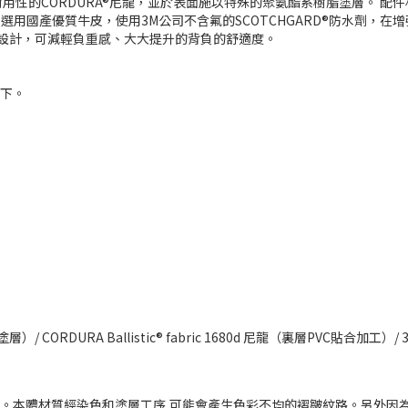
的CORDURA®尼龍，並於表面施以特殊的聚氨酯系樹脂塗層。 配件材質也採用
革選用國產優質牛皮，使用3M公司不含氟的SCOTCHGARD®防水劑，
獨家設計，可減輕負重感、大大提升的背負的舒適度。
取下。
塗層）/ CORDURA Ballistic® fabric 1680d 尼龍（裏層PVC貼合加工
。本體材質經染色和塗層工序,可能會產生色彩不均的褶皺紋路。另外因