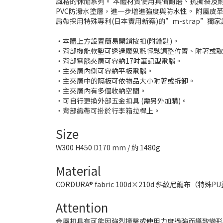
風格的休閒系列。 本體材質使用具備耐磨、抗撕裂及耐用性
PVC防潑水塗層，進一步增進強度與防水性。 附屬皮
肩帶採用特殊專利(日本實用新案)的”m-strap”
・本體上方設置簡易開鎖按扣(附鑰匙)。
・背部機能軟墊可透過魔鬼氈輕鬆調整位置、附著或
・背部電腦夾層可容納17吋筆記型電腦。
・主夾層內側可容納平板電腦。
・主夾層中的隔板可依物品大小附著或拆卸。
・主夾層內有多個收納空間。
・可自行更換外部五金扣具 (需另外加購)。
・背部織帶可掛於行李箱拉桿上。
Size
W300 H450 D170 mm / 約 1480g
Material
CORDURA® fabric 100d×210d 斜紋尼龍布（特殊PU
Attention
金屬扣具有可能因強烈撞擊或使用力度過強而導致變形