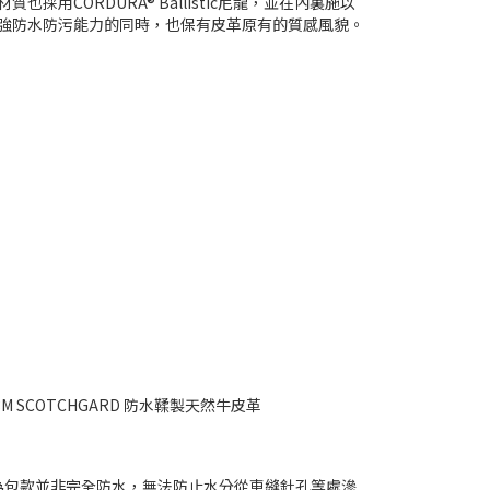
CORDURA® Ballistic尼龍，並在內裏施以
在增強防水防污能力的同時，也保有皮革原有的質感風貌。
）/ 3M SCOTCHGARD 防水鞣製天然牛皮革
為包款並非完全防水，無法防止水分從車縫針孔等處滲