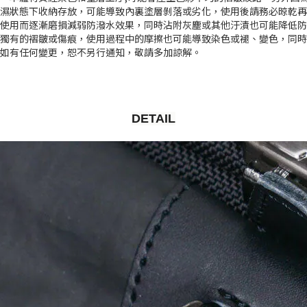
潮濕狀態下收納存放，可能導致內裏塗層剝落或劣化，使用後請務必晾乾
使用而逐漸磨損減弱防潑水效果，同時沾附灰塵或其他汙漬也可能降低防
現獨有的褶皺或傷痕，使用過程中的摩擦也可能導致染色或褪、變色，同
節如有任何變更，恕不另行通知，敬請多加諒解。
DETAIL