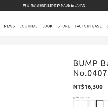
兼具時尚與機能性的傑作 MADE in JAPAN
NEWS
JOURNAL
LOOK
STORE
FACTORY BASE
BUMP Ba
No.0407
NT$16,300
顏色
: KHAKI