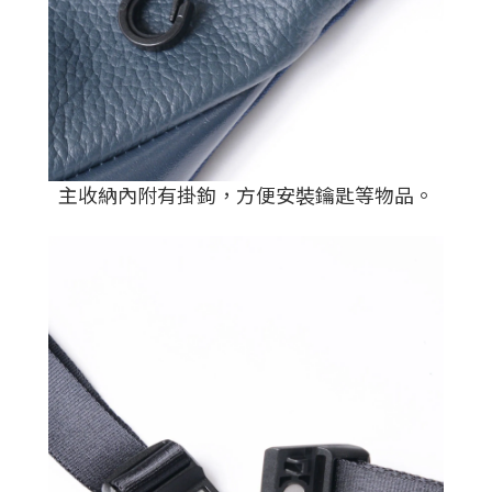
主收納內附有掛鉤，方便安裝鑰匙等物品。