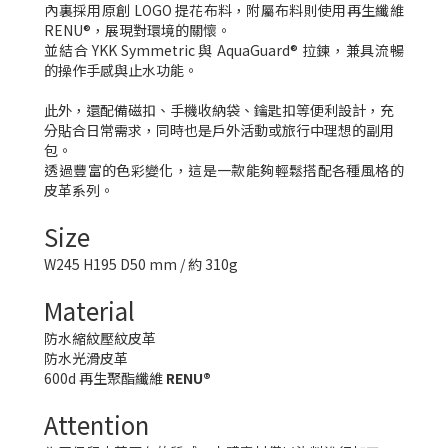
內裏採用原創 LOGO 提花布料，附屬布料則使用再生纖維
RENU®，展現對環境的關懷。
並結合 YKK Symmetric 與 AquaGuard® 拉鍊，兼具流暢
的操作手感與止水功能。
此外，還配備磁扣、手機收納袋、鑰匙扣等便利設計，充
分貼合日常需求，同時也是戶外活動或旅行中理想的副用
包。
透過豐富的色彩變化，這是一款能夠輕鬆搭配各種風格的
皮革系列。
Size
W245 H195 D50 mm /
約 310g
Material
防水縮紋壓紋皮革
防水光滑皮革
600d 再生聚酯纖維
RENU®
Attention