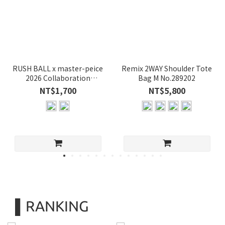
RUSH BALL x master-peice
Remix 2WAY Shoulder Tote
2026 Collaboration
Bag M No.289202
Sacoche
NT$1,700
NT$5,800
▌RANKING