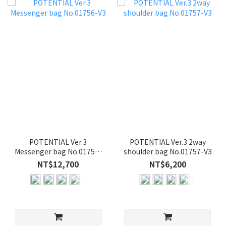
POTENTIAL Ver.3
POTENTIAL Ver.3 2way
Messenger bag No.01756-
shoulder bag No.01757-V3
V3
NT$12,700
NT$6,200