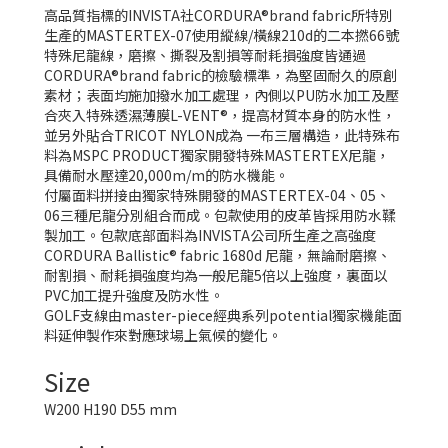
高品質指標的INVISTA社CORDURA®brand fabric所特別
生產的MASTERTEX-07使用縱線/橫線210d的二本撚66號
特殊尼龍線，磨擦、撕裂及割損等耐耗損強度皆通過
CORDURA®brand fabric的檢驗標準，為堅固耐久的原創
素材；表面均施加撥水加工處理，內側以PU防水加工及壓
合夾入特殊透濕薄膜L-VENT®，提高材質本身的防水性，
並另外貼合TRICOT NYLON成為 一布三層構造，此特殊布
料為MSPC PRODUCT獨家開發特殊MASTERTEX尼龍，
具備耐水壓達20,000m/m的防水機能。
付屬面料拼接由獨家特殊開發的MASTERTEX-04、05、
06三種尼龍分別組合而成。包款使用的皮革皆採用防水鞣
製加工。包款底部面料為INVISTA公司所生產之高強度
CORDURA Ballistic® fabric 1680d 尼龍，無論耐磨擦、
耐割損、耐耗損強度均為一般尼龍5倍以上強度，裏面以
PVC加工提升強度及防水性。
GOLF支線由master-piece經典系列potential獨家機能面
料延伸製作來對應球場上氣候的變化。
Size
W200 H190 D55 mm