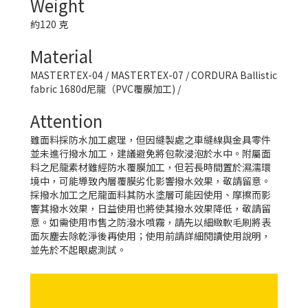
Weight
約120 克
Material
MASTERTEX-04 / MASTERTEX-07 / CORDURA Ballistic
fabric 1680d尼龍（PVC覆膜加工) /
Attention
雖面料採防水加工處理，但因縫製處之車縫線與金具零件
並未進行撥水加工，建議避免將包款浸泡於水中。附屬面
料之尼龍素材雖經防水覆膜加工，但若長時間置於濕濡環
境中，可能導致內層覆膜劣化影響撥水效果，敬請留意。
採撥水加工之尼龍面料其防水塗層可能因使用、摩擦而影
響其撥水效果，日益使用也將使其撥水效果降低，敬請留
意。如需使用市售之防潑水噴霧，請先以細緻軟毛刷將表
面灰塵去除乾淨後再使用；使用前請詳細閱讀使用說明，
並先於不起眼處測試。