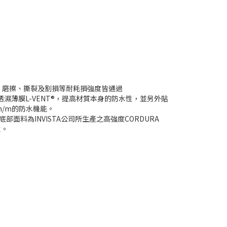
殊尼龍線，磨擦、撕裂及割損等耐耗損強度皆通過
殊透濕薄膜L-VENT®，提高材質本身的防水性，並另外貼
0m/m的防水機能。
面料為INVISTA公司所生產之高強度CORDURA
性。