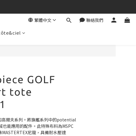
繁體中文
聯絡我們
côte&ciel
piece GOLF
t tote
1
開發的高爾夫系列。將旗艦系列中的potential
也能應用的配件。此特殊布料為MSPC 
殊MASTERTEX尼龍，具備耐水壓達