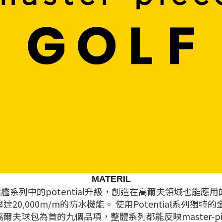
MATERIL
。將旗艦系列中的potential升級，創造在高爾夫領域也能應用
達20,000m/m的防水機能。 使用Potential系
夫球包為首的九個品項，整體系列都能反映master-p