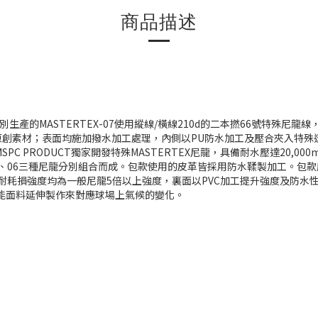
商品描述
bric所特別生產的MASTERTEX-07使用縱線/橫線210d的二本撚66號特
堅固耐久的原創素材；表面均施加撥水加工處理，內側以PU防水加工及壓合夾入特
SPC PRODUCT獨家開發特殊MASTERTEX尼龍，具備耐水壓達20,00
05、06三種尼龍分別組合而成。包款使用的皮革皆採用防水鞣製加工。包款底部
磨擦、耐割損、耐耗損強度均為一般尼龍5倍以上強度，裏面以PVC加工提升強度及防水
al獨家機能面料延伸製作來對應球場上氣候的變化。