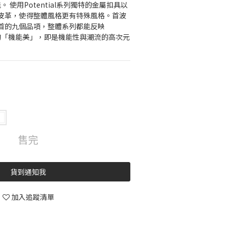
能。 使用Potential系列獨特的金屬扣具以
皮革，使得整體風格更有特殊風格。首波
首的九個品項，整體系列都能反映
所追求的「機能美」，即是機能性與潮流的高次元
售完
貨到通知我
加入追蹤清單