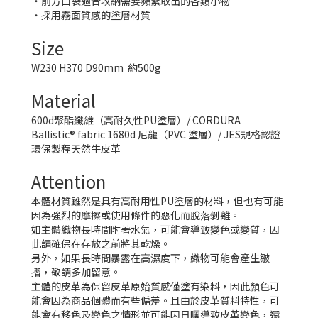
・前方口袋適合收納需要頻繁取出的各類小物
・採用霧面質感的塗層材質
Size
W230 H370 D90mm 約500g
Material
600d聚酯纖維（高耐久性PU塗層）/ CORDURA
Ballistic® fabric 1680d 尼龍（PVC 塗層）/ JES規格認證
環保製程天然牛皮革
Attention
本體材質雖然是具有高耐用性PU塗層的材料，但也有可能
因為強烈的摩擦或使用條件的惡化而脫落
剝離。
如主體織物長時間附著水氣，可能會導致變色或變質，因
此請確保在存放之前將其乾燥。
另外，如果長時間暴露在高濕度下，織物可能會產生皺
摺，敬請多加留意。
主體的皮革為保留皮革原始質感僅塗有染料，因此顏色可
能會因為商品個體而有些偏差。且由於皮革質料特性，可
能會有移色及變色之情形並可能因日曬導致皮革變色，還