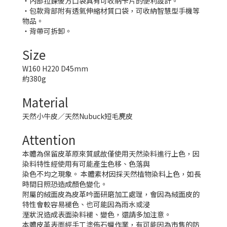
・內部拉鍊後方口袋具有可收納卡片的便利設計。
・包款背部附有透氣伸縮材質口袋，可收納智慧型手機等
物品。
・背帶可拆卸。
Size
W160 H220 D45mm
約380g
Material
天然小牛皮／天然Nubuck短毛麂皮
Attention
本體為保留皮革原來質感故僅使用天然染料進行上色，因
染料特性經使用有可能產生色移、色落與
染色不均之現象。 本體素材因採天然植物染料上色，如長
時間日照恐造成顏色變化。
附屬的絨面皮為皮革吟面研磨加工處理，會因為絨面皮的
特性會較容易褪色、也可能因為雨水或浸
溼狀況造成表面染料褪、變色，還請多加注意。
本體皮革表面經手工塗佈石蠟作業，有可能因為市售的防