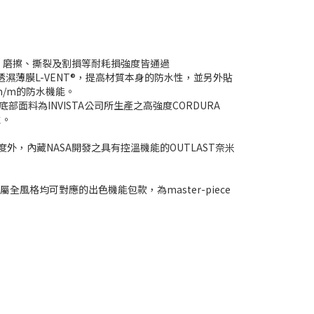
殊尼龍線，磨擦、撕裂及割損等耐耗損強度皆通過
殊透濕薄膜L-VENT®，提高材質本身的防水性，並另外貼
0m/m的防水機能。
面料為INVISTA公司所生產之高強度CORDURA
性。
，內藏NASA開發之具有控溫機能的OUTLAST奈米
格均可對應的出色機能包款，為master-piece