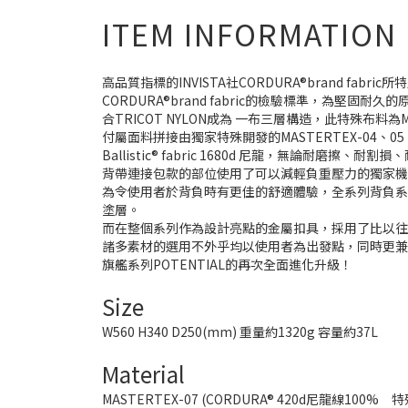
ITEM INFORMATION
高品質指標的INVISTA社CORDURA®brand fa
CORDURA®brand fabric的檢驗標準，為
合TRICOT NYLON成為 一布三層構造，此特殊布料為M
付屬面料拼接由獨家特殊開發的MASTERTEX-04、
Ballistic® fabric 1680d 尼龍，無論耐
背帶連接包款的部位使用了可以減輕負重壓力的獨家機能構
為令使用者於背負時有更佳的舒適體驗，全系列背負系統
塗層。
而在整個系列作為設計亮點的金屬扣具，採用了比以
諸多素材的選用不外乎均以使用者為出發點，同時更兼具
旗艦系列POTENTIAL的再次全面進化升級！
Size
W560 H340 D250(mm) 重量約1320g 容量約37L
Material
MASTERTEX-07 (CORDURA® 420d尼龍線100