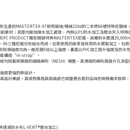
bric所特別生產的MASTERTEX-07使用縱線/橫線210d的二本撚66號特
堅固耐久的原創素材；表面均施加撥水加工處理，內側以PU防水加工及壓合夾入特
SPC PRODUCT獨家開發特殊MASTERTEX尼龍，具備耐水壓達20,00
05、06三種尼龍分別組合而成。包款使用的皮革皆採用防水鞣製加工。包款底部
磨擦、耐割損、耐耗損強度均為一般尼龍5倍以上強度，裏面以PVC加工提升強度及防水
造“m-strap”。
均搭載新開發的細緻網布（MESH）襯墊，其滑順的網布與提升孔洞密度外
往強度更強的新設計。
設計美感。其成熟風格與高級感也相當適合喜好品味的商務需求族群，屬全風
% 特殊透濕防水布L-VENT®壓合加工)