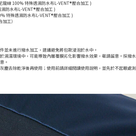
ic 66尼龍線 100% 特殊透濕防水布L-VENT®壓合加工 )
殊透濕防水布L-VENT®壓合加工 )
線100% 特殊透濕防水布L-VENT®壓合加工 )
C貼合加工）
零件並未進行撥水加工，建議避免將包款浸泡於水中。
置於濕濡環境中，可能導致內層覆膜劣化影響撥水效果，敬請留意。採撥
留意。
面灰塵去除乾淨後再使用；使用前請詳細閱讀使用說明，並先於不起眼處