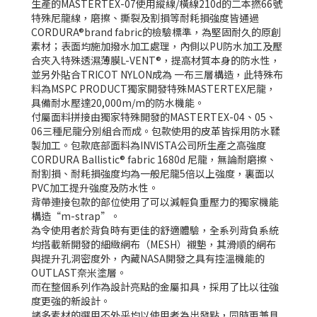
生產的MASTERTEX-07使用縱線/橫線210d的二本撚66號
特殊尼龍線，磨擦、撕裂及割損等耐耗損強度皆通過
CORDURA®brand fabric的檢驗標準，為堅固耐久的原創
素材；表面均施加撥水加工處理，內側以PU防水加工及壓
合夾入特殊透濕薄膜L-VENT®，提高材質本身的防水性，
並另外貼合TRICOT NYLON成為 一布三層構造，此特殊布
料為MSPC PRODUCT獨家開發特殊MASTERTEX尼龍，
具備耐水壓達20,000m/m的防水機能。
付屬面料拼接
由獨家特殊開發的MASTERTEX-04、05、
06三種尼龍分別組合而成。
包款使用的皮革皆採用防水鞣
製加工。
包款底部
面料為INVISTA公司所生產之高強度
CORDURA Ballistic® fabric 1680d 尼龍，無論耐磨擦、
耐割損、耐耗損強度均為一般尼龍5倍以上強度，裏面以
PVC加工提升強度及防水性。
背帶連接包款的部位使用了可以減輕負重壓力的獨家機能
構造“m-strap”。
為令使用者於背負時有更佳的舒適體驗，
全系列背負系統
均搭載新開發的細緻網布（MESH）襯墊，其滑順的網布
與提升孔洞密度外，內藏NASA開發之具有控溫機能的
OUTLAST奈米塗層。
而在整個系列作為設計亮點的金屬扣具，採用了比以
往強
度更強的新設計。
諸多素材的選用不外乎均以使用者為出發點，同時更兼具