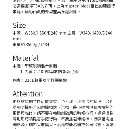
須擔心行李箱被破壞檢查。為了生產與使用TSA鎖的商品
必需要獲得TSA的許可。此為master-piece推出的硬殼行
李箱，簡約內斂的外型兼具多處細節。
Size
本體：W350/H550/D240 mm 主體：W340/H490/D240
mm
重量約 3500g / 約34L
Material
本體：聚碳酸酯混合樹脂
內裏：210D蜂巢狀防撕裂尼龍
內裏：210D蜂巢狀防撕裂尼龍
Attention
由於材質的特性可能會有上色不均、小氣泡的狀況。另外
塑膠防撞墊若因碰撞損壞、污損，將不提供塑膠防撞墊的
更換與維修。請不要在輪胎鎖啟用的時候拖行。通過樓梯
等地形時請提著手把行動，不要抓著伸縮桿。行李箱需遠
離熱源，例如火爐與火。若是交託給航空公司保管、運送