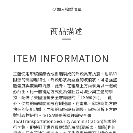
加入追蹤清單
商品描述
ITEM INFORMATION
主體使用聚碳酸酯合成樹脂製成的外殼具有抗震、耐熱和
阻燃的高物理特性。外殼形狀為垂直的波浪狀，可增強整
體強度與兼顧時尚感。此外，在箱身上方兩個角以一體成
形凸出，比一般補貼方式更為強壯並可減少與主體的摩
擦。配備了美國運輸安全署認證的「 TSA鎖(※)」。此
外，便捷的輪鎖開關設在側邊處，在電車、斜坡時能方便
快速的使用功能。內部的隔板設有網袋，隔板可拆下方便
懸掛取物使用。※TSA鎖是美國運輸安全署
TSA(Transportation Security Administration)認證的
行李鎖，即使到了世界最嚴謹的海關(夏威夷、關島)也無