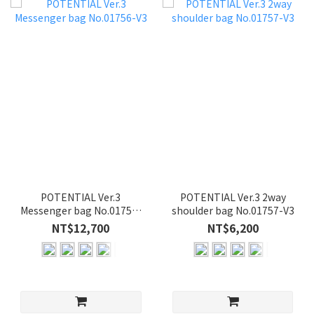
POTENTIAL Ver.3
POTENTIAL Ver.3 2way
Messenger bag No.01756-
shoulder bag No.01757-V3
V3
NT$12,700
NT$6,200