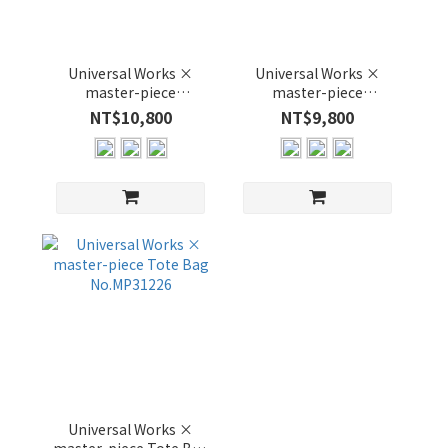
14
吋
(2)
Universal Works ×
Universal Works ×
master-piece
master-piece
價格
Backpack No.MP31225
Messenger Bag
NT$10,800
NT$9,800
(NT$)
No.MP31227
~
顏
色
MULTI
(3)
NAVY
(3)
Universal Works ×
OLIVE