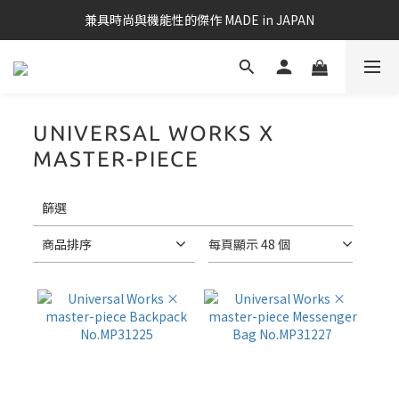
兼具時尚與機能性的傑作 MADE in JAPAN
UNIVERSAL WORKS X
MASTER-PIECE
套
3 件商品
用
篩
篩選
選
(0/20)
商品排序
每頁顯示 48 個
筆
電
適
用
款
13-