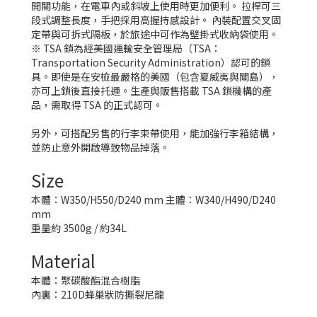
開關功能，在電車內或斜坡上使用時更加便利。 拉桿可三
段式調整長度，手把採用高握持感設計。 內裝配置交叉固
定帶與可拆式隔板，於旅途中可作為壁掛式收納袋使用。
※ TSA 鎖為經美國運輸安全管理局（TSA：
Transportation Security Administration）認可的鎖
具。即使是在安檢最嚴格的美國（包含夏威夷與關島），
亦可上鎖後直接托運。生產與販售搭載 TSA 鎖機構的產
品，需取得 TSA 的正式認可。
另外，可搭配另售的行李束帶使用，能加強行李箱結構，
並防止意外開啟導致物品掉落。
Size
本體：W350/H550/D240 mm 主體：W340/H490/D240
mm
重量約 3500g / 約34L
Material
本體：聚碳酸酯混合樹脂
內裏：210D蜂巢狀防撕裂尼龍