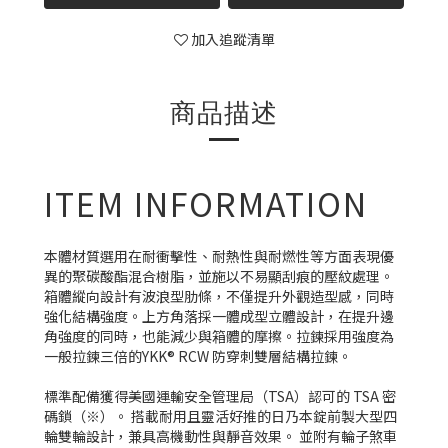
加入追蹤清單
商品描述
ITEM INFORMATION
本體材質選用在耐衝擊性、耐熱性與耐燃性等方面表現優
異的聚碳酸酯混合樹脂，並施以不易顯刮痕的壓紋處理。
箱體縱向設計有波浪型肋條，不僅提升外觀造型感，同時
強化結構強度。上方角落採一體成型立體設計，在提升邊
角強度的同時，也能減少與箱體的摩擦。拉鍊採用強度為
一般拉鍊三倍的YKK® RCW 防穿刺雙層結構拉鍊。
標準配備獲得美國運輸安全管理局（TSA）認可的 TSA 密
碼鎖（※）。 搭載耐用且靈活好推的日乃本錠前製大型四
輪雙輪設計，兼具高機動性與靜音效果。 並附有輪子煞車