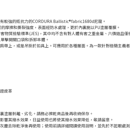
力的CORDURA Ballistic®fabric1680d尼龍。
質的摩擦和撕裂強度，表面經防水處理，更於內裏施以PU塗層覆膜。
害物質檢驗標準(JES)，其中均不含有對人體有害之重金屬、六價鉻且
可以單擊開關口袋和拆卸本體。
包肩帶上，或是吊掛於扣具上。可應用於各種層面。為一款針對極簡主義
準認證皮革
內裏塗層剝離、劣化。請務必擦乾商品後再收納保存。
而影響其撥水效果，日益使用也將使其撥水效果降低，敬請留意。
面灰塵去除乾淨後再使用；使用前請詳細閱讀使用說明，並先於不起眼處