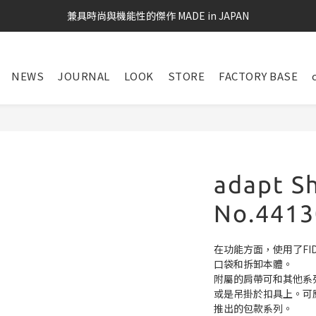
兼具時尚與機能性的傑作 MADE in JAPAN
NEWS
JOURNAL
LOOK
STORE
FACTORY BASE
adapt S
No.4413
在功能方面，使用了FI
口袋和拆卸本體。
附屬的肩帶可和其他系
或是吊掛於扣具上。可
推出的包款系列。