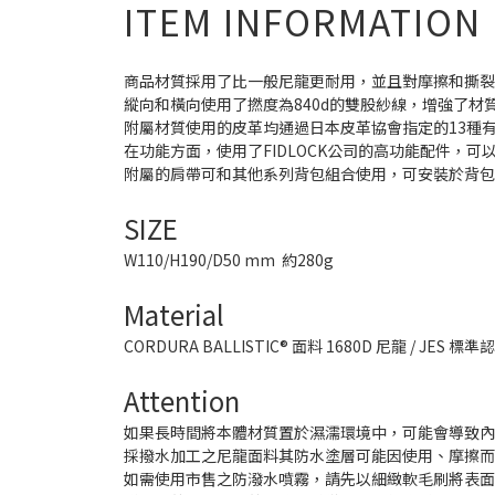
ITEM INFORMATION
商品材質採用了比一般尼龍更耐用，並且對摩擦和撕裂有較強的抵抗
縱向和橫向使用了撚度為840d的雙股紗線，增強了材
附屬材質使用的皮革均通過日本皮革協會指定的13種有
在功能方面，使用了FIDLOCK公司的高功能配件，
附屬的肩帶可和其他系列背包組合使用，可安裝於背
SIZE
W110/H190/D50 mm 約280g
Material
CORDURA BALLISTIC® 面料 1680D 尼龍 / JES 標
Attention
如果長時間將本體材質置於濕濡環境中，可能會導致
採撥水加工之尼龍面料其防水塗層可能因使用、摩擦
如需使用市售之防潑水噴霧，請先以細緻軟毛刷將表