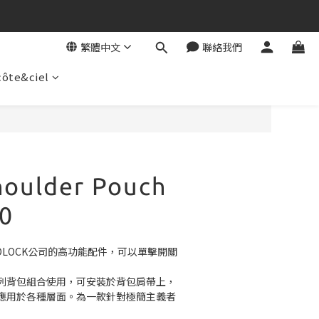
繁體中文
聯絡我們
côte&ciel
houlder Pouch
0
DLOCK公司的高功能配件，可以單擊開關
列背包組合使用，可安裝於背包肩帶上，
應用於各種層面。為一款針對極簡主義者