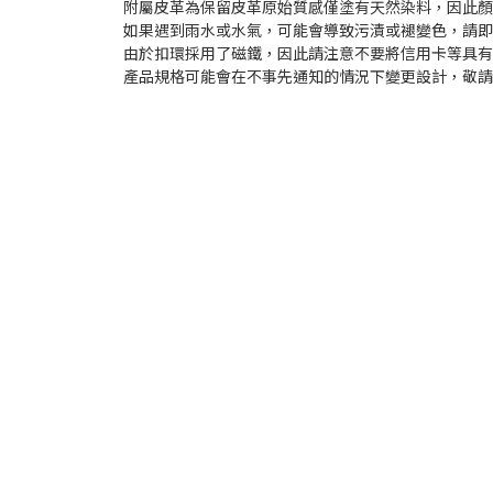
附屬皮革為保留皮革原始質感僅塗有天然染料，因此
如果遇到雨水或水氣，可能會導致污漬或褪變色，請
由於扣環採用了磁鐵，因此請注意不要將信用卡等具
產品規格可能會在不事先通知的情況下變更設計，敬