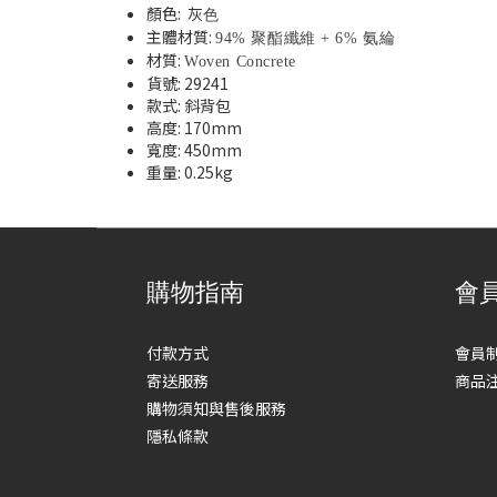
顏色:
灰
色
主體材質:
94% 聚酯纖維 + 6% 氨綸
材質:
Woven Concrete
貨號
: 29241
款式
: 斜背包
高度
: 170mm
寬度: 450mm
重量
: 0.25kg
購物指南
會
付款方式
會員
寄送服務
商品
購物須知與售後服務
隱私條款