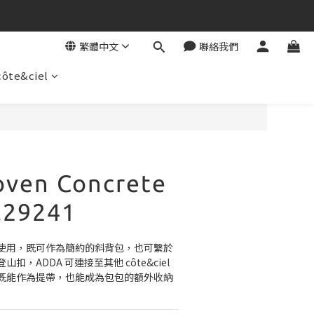
繁體中文
聯絡我們
côte&ciel
立即購買
ven Concrete
.29241
使用，既可作為簡約的斜背包，也可繫於
，ADDA 可連接至其他 côte&ciel 
既能作為提帶，也能成為包包的額外收納