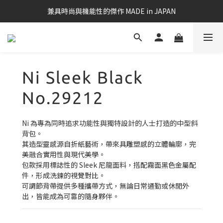
兼具時尚與機能性的傑作 MADE in JAPAN
Ni Sleek Black
No.29212
Ni 為專為同時追求功能性與獨特設計的人士打造的中型斜
背包。
其造型靈感源自折紙藝術，帶來具雕塑感的立體輪廓，完
美融合實用性與現代美學。
包款採用標誌性的 Sleek 尼龍面料，搭配霧面黑色金屬配
件，形成洗鍊的視覺對比。
可調節背帶提供多種攜帶方式，無論日常通勤或休閒外
出，皆能成為可靠的隨身夥伴。