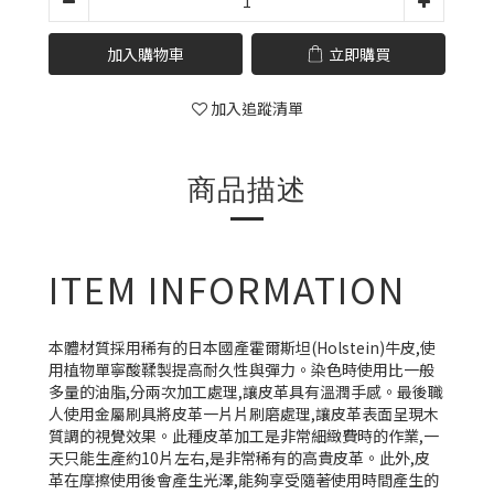
加入購物車
立即購買
加入追蹤清單
商品描述
ITEM INFORMATION
本體材質採用稀有的日本國產霍爾斯坦(Holstein)牛皮,使
用植物單寧酸鞣製提高耐久性與彈力。染色時使用比一般
多量的油脂,分兩次加工處理,讓皮革具有溫潤手感。最後職
人使用金屬刷具將皮革一片片刷磨處理,讓皮革表面呈現木
質調的視覺效果。此種皮革加工是非常細緻費時的作業,一
天只能生產約10片左右,是非常稀有的高貴皮革。此外,皮
革在摩擦使用後會產生光澤,能夠享受隨著使用時間產生的