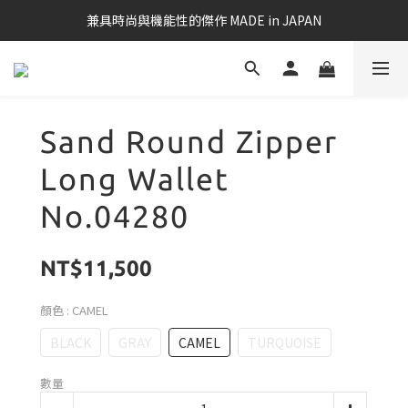
兼具時尚與機能性的傑作 MADE in JAPAN
Sand Round Zipper
Long Wallet
No.04280
NT$11,500
顏色
: CAMEL
BLACK
GRAY
CAMEL
TURQUOISE
數量