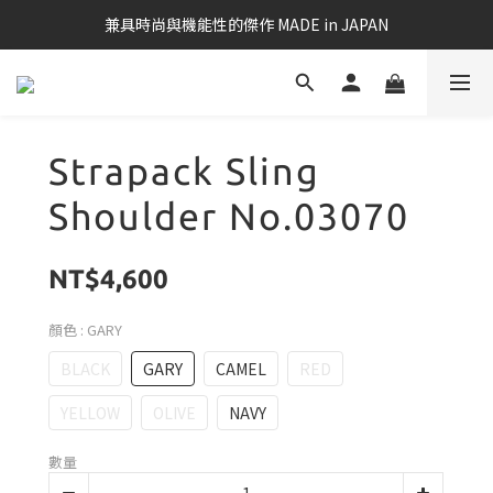
兼具時尚與機能性的傑作 MADE in JAPAN
Strapack Sling
Shoulder No.03070
NT$4,600
顏色
: GARY
BLACK
GARY
CAMEL
RED
YELLOW
OLIVE
NAVY
數量