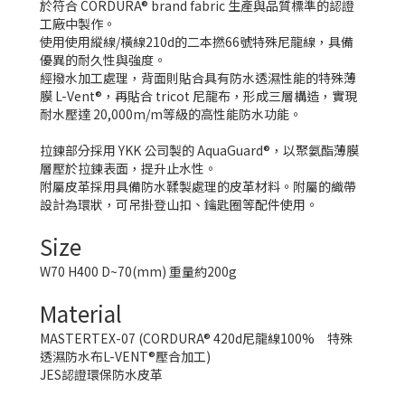
於符合 CORDURA® brand fabric 生產與品質標準的認證
工廠中製作。
使用使用縱線/橫線210d的二本撚66號特殊尼龍線，具備
優異的耐久性與強度。
經撥水加工處理，背面則貼合具有防水透濕性能的特殊薄
膜 L-Vent®，再貼合 tricot 尼龍布，形成三層構造，實現
耐水壓達 20,000m/m等級的高性能防水功能。
拉鍊部分採用 YKK 公司製的 AquaGuard®，以聚氨酯薄膜
層壓於拉鍊表面，提升止水性。
附屬皮革採用具備防水鞣製處理的皮革材料。附屬的織帶
設計為環狀，可吊掛登山扣、鑰匙圈等配件使用。
Size
W70 H400 D~70(mm) 重量約200g
Material
MASTERTEX-07 (CORDURA® 420d尼龍線100% 特殊
透濕防水布L-VENT®壓合加工)
JES認證環保防水皮革