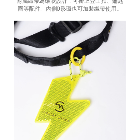
附屬織帶為環狀設計，可掛上登山扣、鑰匙
圈等配件。內側D形環也可加裝織帶使用
。