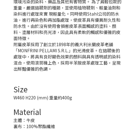
環境污染的染料、藥品及其他有害物質。 為了減輕包款的
重量，嚴選鉻鞣劑的種類，並使用植物鞣劑、輕量油劑和
染料進行處理來實 現輕量化。同時使用Stahl公司的防水
油，進行再染色和再加脂處理，使皮革具有優異耐久性和
防水性。由於沒有使用會損害皮革表面觸感的塗料、顏
料、塗層材料和亮光漆，因此具有柔軟的觸感和優雅的皮
面特徵。
附屬皮革採用了創立於1898年的義大利米蘭皮革老舖
「MONFRINI PELLAMI S.R.L.」的光滑皮革。在鉻鞣後的
處理中，將具有良好顯色效果的顏料與具有透明感的染料
混合，使用滾筒機上色，採用半苯胺皮革處理工藝，呈現
出鮮豔優雅的色調。
Size
W460 H220 (mm) 重量約400g
Material
主體：牛皮
裏布：100%聚酯纖維