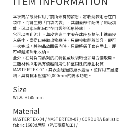
ITEM INFORMATION
本次商品設計採用了前所未有的發想，將收納袋附著在口
袋中，而誕生的「口袋內袋」。其翻蓋部件配備了磁吸功
能，可以牢固地固定在口袋的弧形邊緣上。
它可以防止泥土、草皮等東西附著在球座及標記上進而侵
入袋中，當從口袋取出物品時，只需拉動翻蓋部分，即可
一次完成。將物品放回袋內時，只需將袋子套在手上，即
可輕鬆順利地收納。
此外，在背負同系列的托特包或球袋時也非常方便取用。
主體材料採用具有優越耐用性和堅固性的原創材質
MASTERTEX-07。其表面經過防撥水處理，並採用三層結
構，具有抗水壓達20,000mm的防水功能。
Size
W120 H185 mm
Material
MASTERTEX-04 / MASTERTEX-07 / CORDURA Ballistic
fabric 1680d尼龍（PVC覆膜加工) /