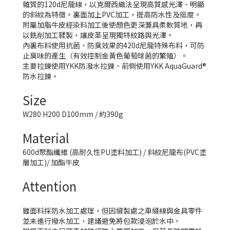
雜質的120d尼龍線，以克爾西織法呈現高質感光澤、明顯
的斜紋為特徵。裏面加上PVC加工，提高防水性及挺度。
附屬加脂牛皮經染料加工後使顏色更深兼具柔軟質地，再
以銑削加工鞣製，讓皮革呈現獨特紋路與光澤。
內裏布料使用抗菌、防臭效果的420d尼龍特殊布料，可防
止臭味的產生（有效控制金黃色葡萄球菌的繁殖）。
主要拉鍊使用YKK防潑水拉鍊、前側使用YKK AquaGuard®
防水拉鍊。
Size
W280 H200 D100mm / 約390g
Material
600d聚酯纖維 (高耐久性PU塗料加工) / 斜紋尼龍布(PVC塗
層加工)/ 加酯牛皮
Attention
雖面料採防水加工處理，但因縫製處之車縫線與金具零件
並未進行撥水加工，建議避免將包款浸泡於水中。