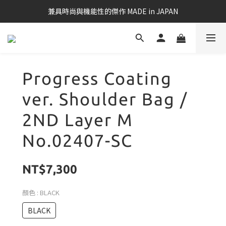
兼具時尚與機能性的傑作 MADE in JAPAN
Progress Coating
ver. Shoulder Bag /
2ND Layer M
No.02407-SC
NT$7,300
顏色
: BLACK
BLACK