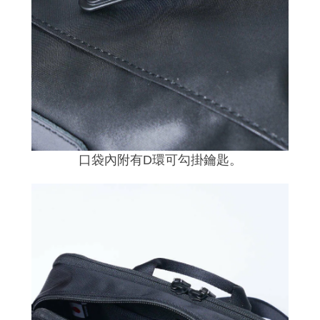
口袋內附有D環可勾掛鑰匙
。