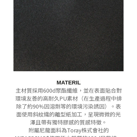
MATERIL
主材質採用600d聚酯纖維，並在表面貼合對
環境友善的高耐久PU素材（在生產過程中排
除了約90%因溶劑等的環境污染誘因）。
表
面使用斜紋織的離型紙加工，呈現微微的光
澤且帶有獨特膠感的質感特徵。
附屬尼龍面料為Toray株式會社的