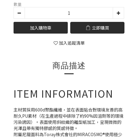
數量
加入購物車
立即購買
加入追蹤清單
商品描述
ITEM INFORMATION
主材質採用600d聚酯纖維，並在表面貼合對環境友善的高
耐久PU素材（在生產過程中排除了約90%因溶劑等的環境
污染誘因）。
表面使用斜紋織的離型紙加工，呈現微微的
光澤且帶有獨特膠感的質感特徵。
附屬尼龍面料為Toray株式會社的MIRACOSMO®使用極少