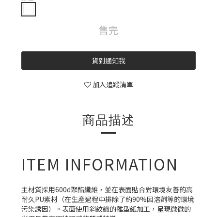
售完
貨到通知我
加入追蹤清單
商品描述
ITEM INFORMATION
主材質採用600d聚酯纖維，並在表面貼合對環境友善的高
耐久PU素材（在生產過程中排除了約90%因溶劑等的環境
污染誘因）。
表面使用斜紋織的離型紙加工，呈現微微的