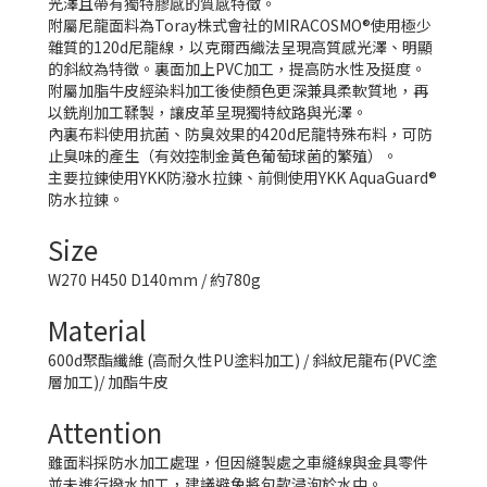
光澤且帶有獨特膠感的質感特徵。
附屬尼龍面料為Toray株式會社的MIRACOSMO®使用極少
雜質的120d尼龍線，以克爾西織法呈現高質感光澤、明顯
的斜紋為特徵。裏面加上PVC加工，提高防水性及挺度。
附屬加脂牛皮經染料加工後使顏色更深兼具柔軟質地，再
以銑削加工鞣製，讓皮革呈現獨特紋路與光澤。
內裏布料使用抗菌、防臭效果的420d尼龍特殊布料，可防
止臭味的產生（有效控制金黃色葡萄球菌的繁殖）。
主要拉鍊使用YKK防潑水拉鍊、前側使用YKK AquaGuard®
防水拉鍊。
Size
W270 H450 D140mm / 約780g
Material
600d聚酯纖維 (高耐久性PU塗料加工) / 斜紋尼龍布(PVC塗
層加工)/ 加酯牛皮
Attention
雖面料採防水加工處理，但因縫製處之車縫線與金具零件
並未進行撥水加工，建議避免將包款浸泡於水中。