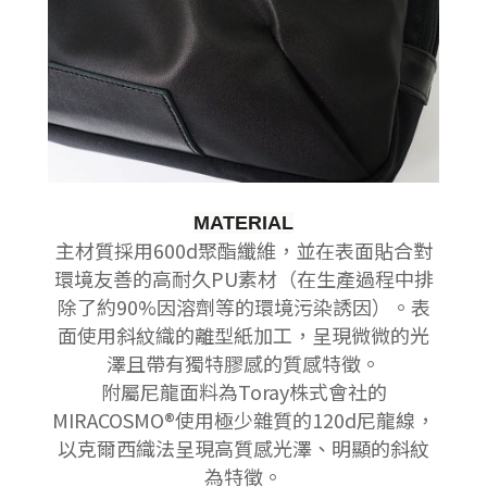
MATERIAL
主材質採用600d聚酯纖維，並在表面貼合對
環境友善的高耐久PU素材（在生產過程中排
除了約90%因溶劑等的環境污染誘因）。
表
面使用斜紋織的離型紙加工，呈現微微的光
澤且帶有獨特膠感的質感特徵。
附屬尼龍面料為Toray株式會社的
MIRACOSMO®使用極少雜質的120d尼龍線，
以克爾西織法呈現高質感光澤、明顯的斜紋
為特徵。