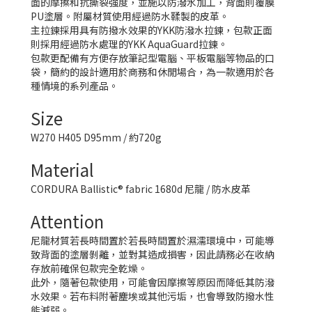
面的摩擦和抗撕裂強度，並施以防潑水加工，背面則覆膜
PU塗層。附屬材質使用經過防水鞣製的皮革。
主拉鍊採用具有防撥水效果的YKK防潑水拉鍊，包款正面
則採用經過防水處理的YKK AquaGuard拉鍊。
包款更配備有方便存放筆記型電腦、平板電腦等物品的口
袋，簡約的設計適用於商務和休閒場合，為一款適用於各
種情境的系列產品。
Size
W270 H405 D95mm / 約720g
Material
CORDURA Ballistic® fabric 1680d 尼龍
/ 防水皮革
Attention
尼龍材質若長時間置於若長時間置於濕濡環境中，可能導
致背面的塗層剝離，並對其造成損害，因此請務必在收納
存放前確保包款完全乾燥。
此外，隨著包款使用，可能會因摩擦等原因而降低其防潑
水效果。若布料附著塵埃或其他污垢，也會導致防撥水性
能減弱。