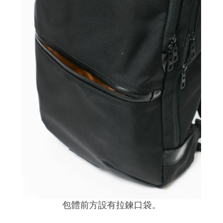
包體前方設有拉鍊口袋。