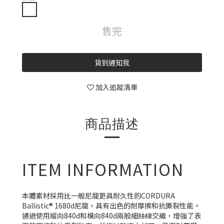
售完
貨到通知我
加入追蹤清單
商品描述
ITEM INFORMATION
本體素材採用比一般尼龍更具耐久性的CORDURA
Ballistic® 1680d尼龍，具有出色的耐摩擦和抗撕裂性能。
通過使用縱向840d和橫向840d兩股細絲線交織，增強了表