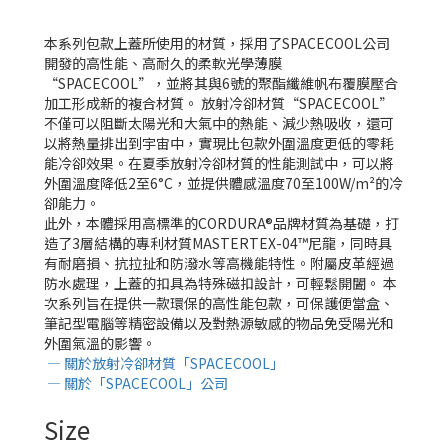
本系列包款上蓋所使用的材質，採用了SPACECOOL公司
開發的高性能、高耐久的柔軟光學薄膜
“SPACECOOL”，並將其與6號的聚酯纖維帆布覆膜壓合
加工形成新的複合材質。 放射冷卻材質“SPACECOOL”
不僅可以阻斷太陽光和大氣中的熱能、減少熱吸收，還可
以將熱量排出到宇宙中，實現比包款外圍溫度更低的零耗
能冷卻效果。在夏季放射冷卻材質的性能測試中，可以將
外圍溫度降低2至6°C，並提供體感溫度70至100W/m²的冷
卻能力。
此外，本體採用高標準的CORDURA®品牌材質為基礎，打
造了3層結構的專利材質MASTERTEX-04™尼龍，同時具
有耐磨損、抗拉扯和防潑水等高機能特性。附屬皮革經過
防水處理，上蓋的扣具為特殊磁扣設計，可輕鬆開闔。 本
次系列旨在提供一款環保的高性能包款，可保護便當盒、
筆記型電腦等精密設備以及對熱源敏感的物品免受陽光和
外圍氣溫的影響。
— 關於放射冷卻材質「SPACECOOL」
— 關於「SPACECOOL」公司
Size