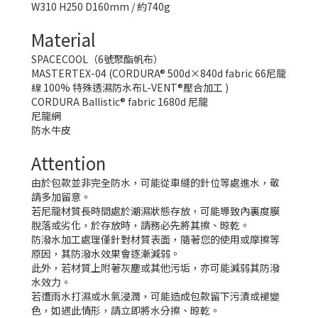
W310 H250 D160mm / 約740g
Material
SPACECOOL（6號聚酯帆布）
MASTERTEX-04 (CORDURA® 500d×840d fabric 66尼龍
線 100% 特殊透濕防水布L-VENT®壓合加工 )
CORDURA Ballistic® fabric 1680d 尼龍
尼龍網
防水牛皮
Attention
由於包款並非完全防水，可能從車縫的針位等處進水，敬
請多加留意。
若尼龍材質長時間處於潮濕狀態存放，可能導致內裏度膜
脫落或劣化，於存放時，請務必先將其擦、晾乾。
防潑水加工處理僅針對材質表面，隨著您的使用或摩擦等
原因，其防潑水效果會逐漸減弱。
此外，若材質上附著灰塵或其他污垢，亦可能減弱其防潑
水效力。
若遭雨水打濕或水氣浸潤，可能造成包款留下污漬或褪變
色，如遇此情形，請立即將水分擦、晾乾。