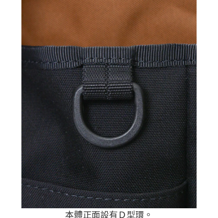
本體正面設有Ｄ型環
。