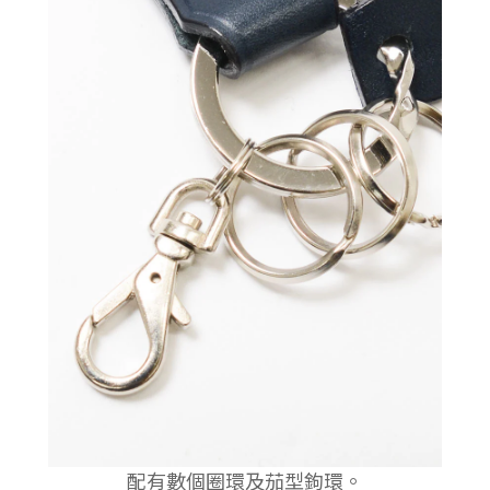
配有數個圈環及茄型鉤環。