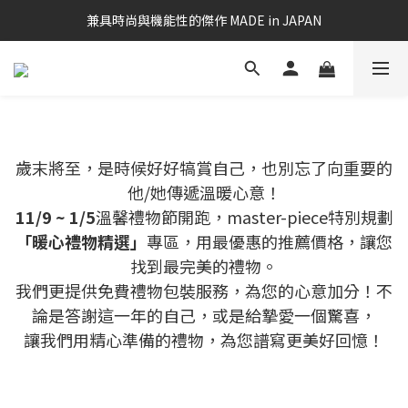
兼具時尚與機能性的傑作 MADE in JAPAN
歲末將至，是時候好好犒賞自己，也別忘了向重要的
他/她傳遞溫暖心
意！
11/9 ~ 1/5
溫馨禮物節開跑，master-piece特別規劃
「暖心禮物精選」
專區，
用最優惠的推薦價格，
讓您
找到最完美的禮物。
我們更提供免費禮物包裝服務，為您的心意加分！
不
論是答謝這
一年的自己，或是給摯愛一個驚喜，
讓我們用精心準備的禮物，
為您譜寫更美好回憶！