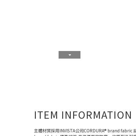
ITEM INFORMATION
主體材質採用INVISTA公司CORDURA® brand fab