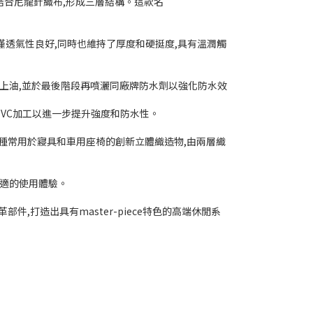
,再結合尼龍針織布,形成三層結構。這款名
透氣性良好,同時也維持了厚度和硬挺度,具有溫潤觸
和上油,並於最後階段再噴灑同廠牌防水劑以強化防水效
裏施以PVC加工以進一步提升強度和防水性。
這是一種常用於寢具和車用座椅的創新立體織造物,由兩層織
供舒適的使用體驗。
,打造出具有master-piece特色的高端休閒系