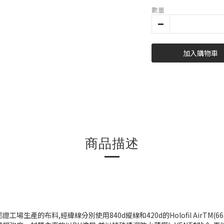
數量
加入購物車
商品描述
ric 認證工場生產的布料,經緯線分別使用840d縱線和420d的Holofil Air