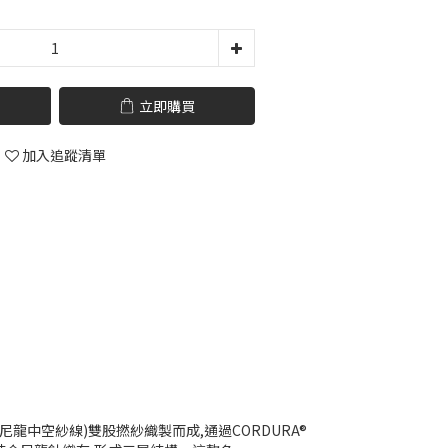
立即購買
加入追蹤清單
TM(66尼龍中空紗線)雙股撚紗織製而成,通過CORDURA®