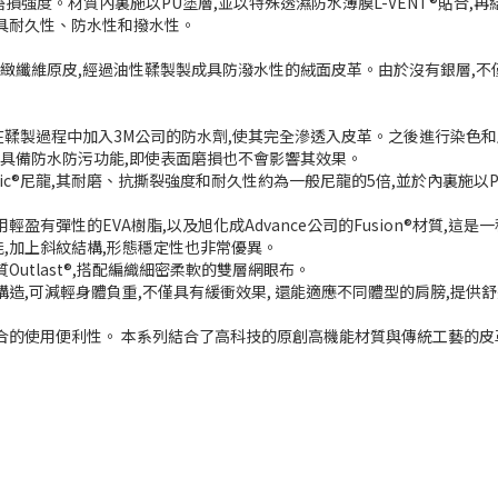
裂及耐磨損強度。材質內裏施以PU塗層,並以特殊透濕防水薄膜L-VENT®貼合
創材質兼具耐久性、防水性和撥水性。
緻纖維原皮,經過油性鞣製製成具防潑水性的絨面皮革。由於沒有銀層,不僅
在鞣製過程中加入3M公司的防水劑,使其完全滲透入皮革。之後進行染色
測試,具備防水防污功能,即使表面磨損也不會影響其效果。
 Ballistic®尼龍,其耐磨、抗撕裂強度和耐久性約為一般尼龍的5倍,並於內
盈有彈性的EVA樹脂,以及旭化成Advance公司的Fusion®材質,
,加上斜紋結構,形態穩定性也非常優異。
utlast®,搭配編織細密柔軟的雙層網眼布。
ap 2”構造,可減輕身體負重,不僅具有緩衝效果, 還能適應不同體型的肩膀,提
的使用便利性。 本系列結合了高科技的原創高機能材質與傳統工藝的皮革部件