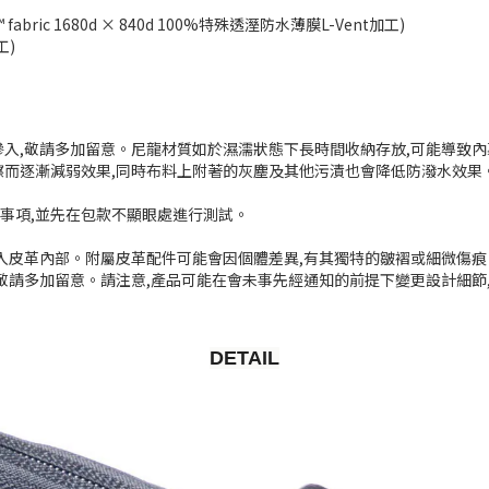
 Air™ fabric 1680d × 840d 100%特殊透溼防水薄膜L-Vent加工)
工)
滲入,敬請多加留意。尼龍材質如於濕濡狀態下長時間收納存放,可能導致內
擦而逐漸減弱效果,同時布料上附著的灰塵及其他污漬也會降低防潑水效果
事項,並先在包款不顯眼處進行測試。
滲入皮革內部。附屬皮革配件可能會因個體差異,有其獨特的皺褶或細微傷痕
敬請多加留意。請注意,產品可能在會未事先經通知的前提下變更設計細節
DETAIL