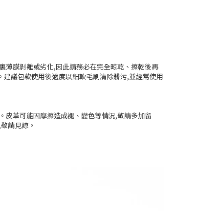
裏薄膜剝離或劣化,因此請務必在完全晾乾、擦乾後再
。建議包款使用後適度以細軟毛刷清除髒污,並經常使用
。皮革可能因摩擦造成褪、變色等情況,敬請多加留
,敬請見諒。