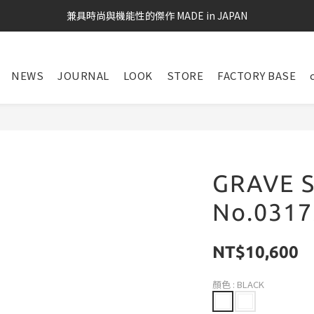
兼具時尚與機能性的傑作 MADE in JAPAN
NEWS
JOURNAL
LOOK
STORE
FACTORY BASE
GRAVE S
No.0317
NT$10,600
顏色
: BLACK