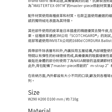
brand fabric 標準認證,具備優異的防磨、抗撕
為"MASTERTEX-09TM"的master-piece原
配件材質使用兩種皮革和材質。包款正面使用嚴選的細
感的獨特絨毛表面為其特徵。
其他部件使用的皮革是日本國產的精選優質去勢牛皮,
果。
這種皮革通過3M公司「SCOTCHGARD®」的
底部等處使用INVISTA公司的1680d CORDURA
肩帶部件除表層布料外,內裏採用五層結構,內部襯墊使用輕
物間以有彈性的紗線連接而成,具備優異的吸震緩衝性能
最貼近身體的部分則使用了為NASA開發的溫度調節材質O
此外,背包配備了master-piece原創的”m-str
在收納方面,內外都設有大小不同的口袋,顧及到各種場合
列。
Size
W290 H200 D100 mm /
約 710g
Material