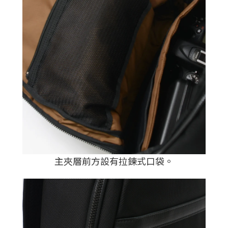
主夾層前方設有拉鍊式口袋。