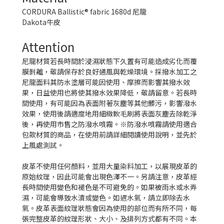
CORDURA Ballistic® fabric 1680d 尼龍
Dakota牛皮
Attention
尼龍材質若長時間於浸濕狀態下久置有可能造成劣化而覆
膜剝離，敬請保存於良好通風與乾燥環境。採撥水加工之
尼龍面料其防水塗層可能因使用、摩擦而影響其撥水效
果，日益使用也將使其撥水效果降低，敬請留意。若長時
間使用，有可能因為表面附著灰塵等其他髒污，影響潑水
效果，使用後請適度地用細緻軟毛刷將表面灰塵去除乾淨
後，再使用市售之防潑水噴霧。※防潑水噴霧請使用適合
包款材質的商品，在使用前請詳細閱讀使用說明，並先於
上風處測試。
皮革不使用任何顏料，並用大量染料加工，以展現皮革的
原始紋理，因此可能會出現色澤不一。另請注意，皮革經
長時間使用變色和褪色是不可避免的。如果被雨水或水弄
濕，可能會導致水漬或變色。如遇水氣，請立即除去水
氣。皮革表面紋理狀態會因為使用的部位而有所不同，每
張完整皮革的紋理形狀、大小、及排列方式都有不同。本