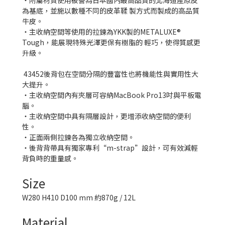
・附屬材質使用被譽為日本國內最高品質的北海道產原皮
為基底，並施以數種不同的皮革鞣 製方式而製成的高品質
牛皮。
・主收納空間等使用的拉鍊為YKK製的METALUXE®
Tough，能展現特殊光澤更保有樹脂的 輕巧，使得質感更
升級。
43452後背包在空間分隔的豐富性也將機能性與實用性大
大提升。
・主收納空間內有夾層可容納MacBook Pro13吋與平板電
腦。
・主收納空間中具有隔層設計，更增添收納空間的便利
性。
・正面兩側拉鍊各為獨立收納空間。
・後背背帶具有獨家專利“m-strap”設計，可有效減輕
背負時的重量感。
Size
W280 H410 D100 mm 約870g / 12L
Material