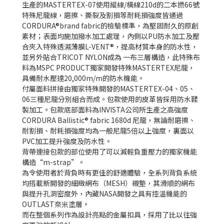
生產的MASTERTEX-07使用縱線/橫線210d的二本撚66號
特殊尼龍線，磨擦、撕裂及割損等耐耗損強度皆通過
CORDURA®brand fabric的檢驗標準，為堅固耐久的原創
素材；表面均施加撥水加工處理，內側以PU防水加工及壓
合夾入特殊透濕薄膜L-VENT®，提高材質本身的防水性，
並另外貼合TRICOT NYLON成為 一布三層構造，此特殊布
料為MSPC PRODUCT獨家開發特殊MASTERTEX尼龍，
具備耐水壓達20,000m/m的防水機能。
付屬面料拼接
由獨家特殊開發的MASTERTEX-04、05、
06三種尼龍分別組合而成。
包款使用的皮革皆採用防水鞣
製加工。
包款底部
面料為INVISTA公司所生產之高強度
CORDURA Ballistic® fabric 1680d 尼龍，無論耐磨擦、
耐割損、耐耗損強度均為一般尼龍5倍以上強度，裏面以
PVC加工提升強度及防水性。
背帶連接包款的部位使用了可以減輕負重壓力的獨家機能
構造“m-strap”。
為令使用者於背負時有更佳的舒適體驗，
全系列背負系統
均搭載新開發的細緻網布（MESH）襯墊，其滑順的網布
與提升孔洞密度外，內藏NASA開發之具有控溫機能的
OUTLAST奈米塗層。
而在整個系列作為設計亮點的金屬扣具，採用了比以
往強