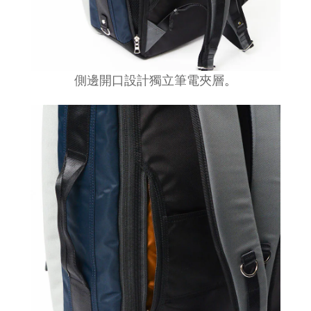
側邊開口設計獨立筆電夾層
。