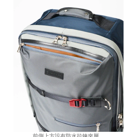
前側上方設有防水拉鍊夾層
。