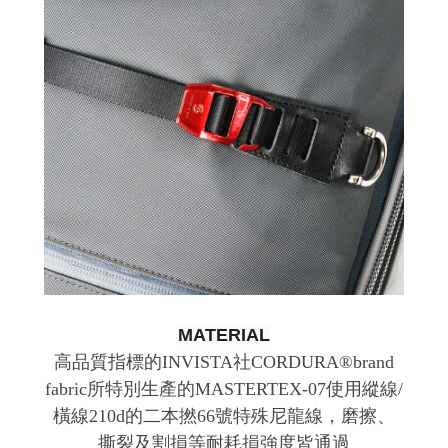
MATERIAL
高品質指標的INVISTA社CORDURA®brand
fabric所特別生產的MASTERTEX-07使用縱線/
橫線210d的二本撚66號特殊尼龍線，磨擦、
撕裂及割損等耐耗損強度皆通過