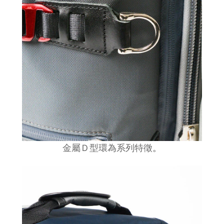
金屬Ｄ型環為系列特徵
。