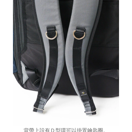
背帶上設有Ｄ型環可以掛置鑰匙圈
。