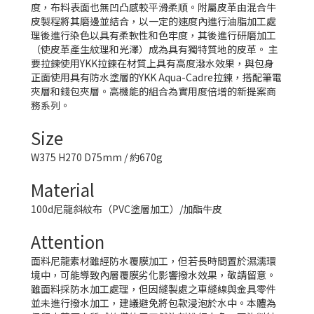
度，布料表面也無凹凸感較平滑柔順。附屬皮革由混合牛
皮製程將其磨邊並結合，以一定的速度內進行油脂加工處
理後進行染色以具有柔軟性和色牢度，其後進行研磨加工
（使皮革產生紋理和光澤）成為具有獨特質地的皮革。 主
要拉鍊使用YKK拉鍊在材質上具有高度潑水效果，與包身
正面使用具有防水塗層的YKK Aqua-Cadre拉鍊，搭配筆電
夾層和錢包夾層。高機能的組合為實用度倍增的新提案商
務系列。
Size
W375 H270 D75mm / 約670g
Material
100d尼龍斜紋布（PVC塗層加工）/加酯牛皮
Attention
面料尼龍素材雖經防水覆膜加工，但若長時間置於濕濡環
境中，可能導致內層覆膜劣化影響撥水效果，敬請留意。
雖面料採防水加工處理，但因縫製處之車縫線與金具零件
並未進行撥水加工，建議避免將包款浸泡於水中。本體為