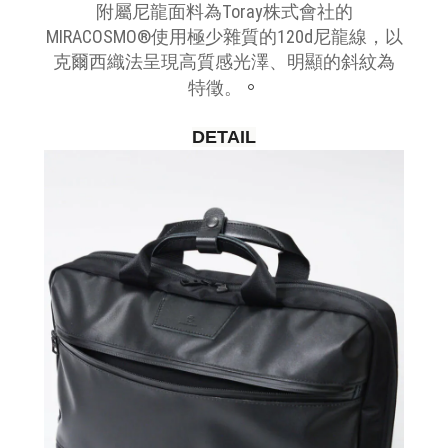
附屬尼龍面料為Toray株式會社的
MIRACOSMO®使用極少雜質的120d尼龍線，以
克爾西織法呈現高質感光澤、明顯的斜紋為
。
特徵。
DETAIL