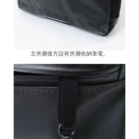
主夾層後方設有夾層
收納筆電。