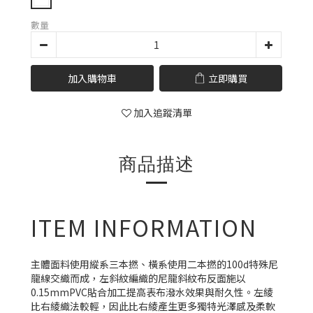
數量
加入購物車
立即購買
加入追蹤清單
商品描述
ITEM INFORMATION
主體面料使用縱系三本撚、橫系使用二本撚的100d特殊尼
龍線交織而成，左斜紋編織的尼龍斜紋布反面施以
0.15mmPVC貼合加工提高表布潑水效果與耐久性。左綾
比右綾織法較輕，因此比右綾產生更多獨特光澤感及柔軟