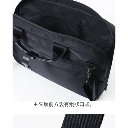
主夾層前方設有網狀口袋。