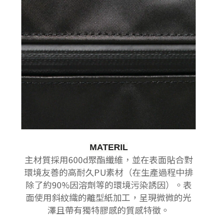
MATERIL
主材質採用600d聚酯纖維，並在表面貼合對
環境友善的高耐久PU素材（在生產過程中排
除了約90%因溶劑等的環境污染誘因）。
表
面使用斜紋織的離型紙加工，呈現微微的光
澤且帶有獨特膠感的質感特徵。